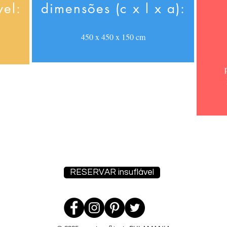
vel:
dimensões (c x l x a):
450 x 450 x 150 cm
RESERVAR insuflável