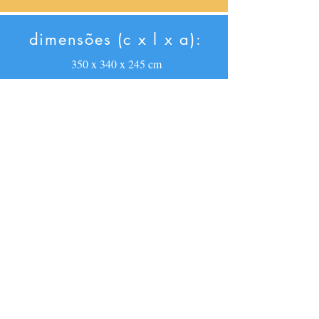
dimensões (c x l x a):
350 x 340 x 245 cm
especificações:
utilização: âmbito doméstico
material: Nylon
crianças em simultâneo: 4
peso máximo simultâneo: 180 Kg
destinatários: 3 aos 8 anos
RESERVAR insuflável
© 2025 por insufláveis PULAMANIA