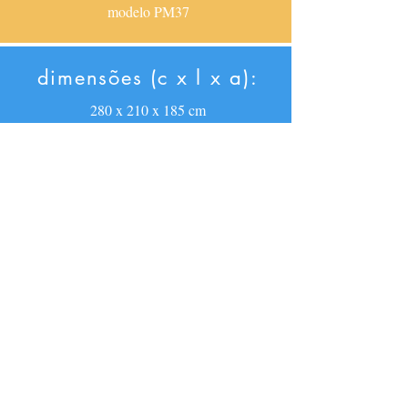
modelo PM37
dimensões (c x l x a):
280 x 210 x 185 cm
especificações:
utilização: âmbito doméstico
material: Nylon
crianças em simultâneo: 2
peso máximo simultâneo: 90 Kg
destinatários: 2 aos 5 anos
RESERVAR insuflável